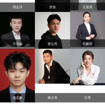
周志洋
张策
王嘉琪
方迎鑫
訾云亮
毛鹏莹
徐志豪
杨少杰
王雪