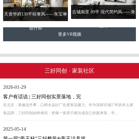
古城南里 89平 现代简约风——朱
天资华府130平轻奢风——朱宝琳
宝琳
设计师
更多VR视频
三好同创 · 家装社区
2026-01-29
客户有话说 | 三好同创实景落地，完
在北京，装修这件事，口碑永远比广告更有说服力。作为深耕京城17年的本土家
装品牌，三好同创始终相信：把每一套房子都当成自己的家来装，市...
2025-05-14
第一届“帝王杯”三好整装&帝王洁具篮