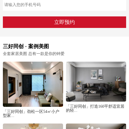
三好同创 · 案例美图
全套家居美图 总有一款是你的钟爱
「三好同创」打造160平舒适宜居
的轻...
「三好同创」劲松一区54㎡小户
型家...