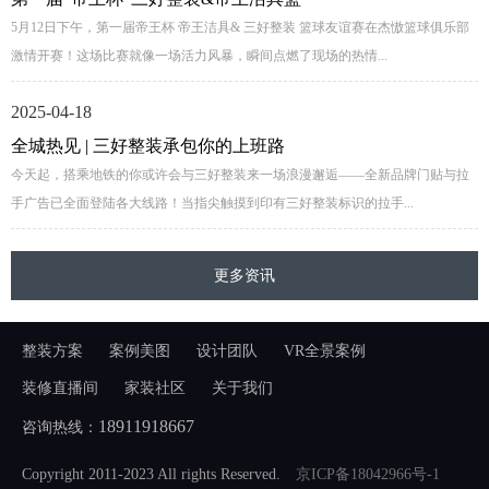
5月12日下午，第一届帝王杯 帝王洁具& 三好整装 篮球友谊赛在杰慠篮球俱乐部
激情开赛！这场比赛就像一场活力风暴，瞬间点燃了现场的热情...
2025-04-18
全城热见 | 三好整装承包你的上班路
今天起，搭乘地铁的你或许会与三好整装来一场浪漫邂逅——全新品牌门贴与拉
手广告已全面登陆各大线路！当指尖触摸到印有三好整装标识的拉手...
更多资讯
整装方案
案例美图
设计团队
VR全景案例
装修直播间
家装社区
关于我们
18911918667
咨询热线：
Copyright 2011-2023 All rights Reserved.
京ICP备18042966号-1