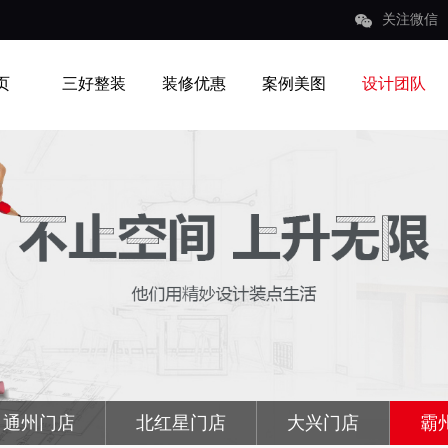
关注微信
页
三好整装
装修优惠
案例美图
设计团队
通州门店
北红星门店
大兴门店
霸