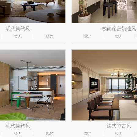
现代简约风
极简诧寂奶油风
暂无
简约
待定
暂无
现代简约风
法式中古风
暂无
现代
待定
暂无