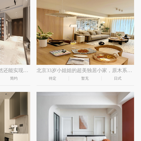
轻奢韵味精准拿捏，卫生间居然还能实现泡澡+淋浴双切
北京33岁小姐姐的超美独居小家，原木系+奶油风
简约
待定
暂无
日式