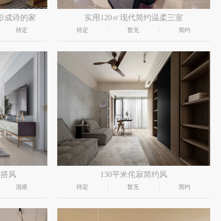
影成诗的家
实用120㎡现代简约温柔三室
待定
待定
暂无
简约
混搭风
130平米侘寂简约风
混搭
待定
暂无
简约