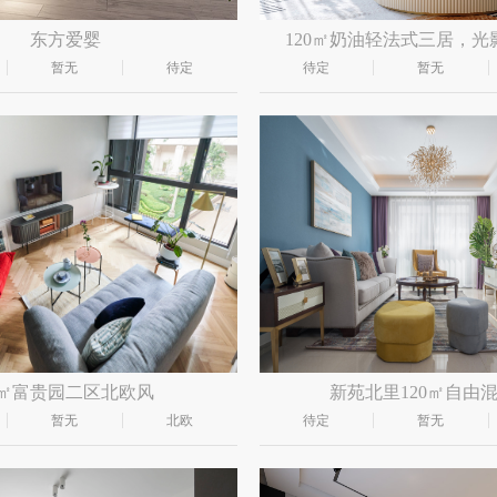
东方爱婴
120㎡奶油轻法式三居，光
暂无
待定
待定
暂无
0㎡富贵园二区北欧风
新苑北里120㎡自由
暂无
北欧
待定
暂无