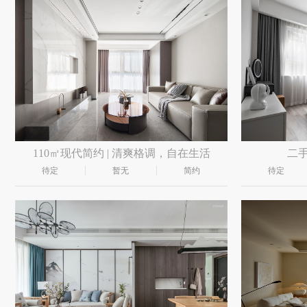
110㎡现代简约 | 清爽格调，自在生活
二
待定
暂无
简约
待定