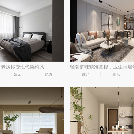
手老房秒变现代简约风
暂无
简约
待定
暂无