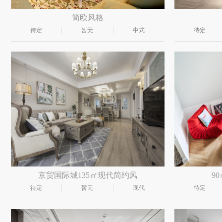
简欧风格
待定
暂无
中式
待定
京贸国际城135㎡现代简约风
9
待定
暂无
现代
待定