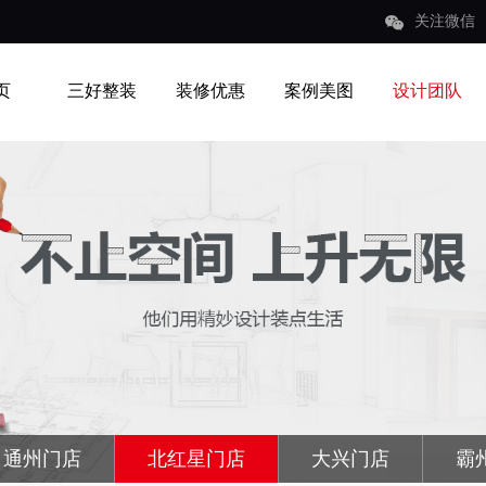
关注微信
页
三好整装
装修优惠
案例美图
设计团队
通州门店
北红星门店
大兴门店
霸