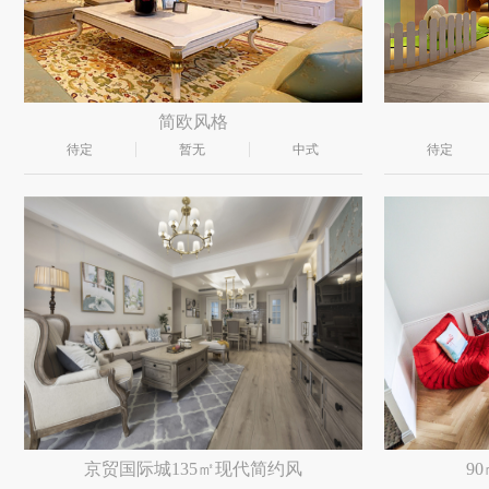
简欧风格
待定
暂无
中式
待定
京贸国际城135㎡现代简约风
9