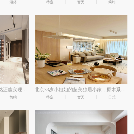
混搭
待定
暂无
简约
轻奢韵味精准拿捏，卫生间居然还能实现泡澡+淋浴双切
北京33岁小姐姐的超美独居小家，原木系+奶油风
简约
待定
暂无
日式