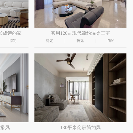
影成诗的家
实用120㎡现代简约温柔三室
待定
待定
暂无
简约
混搭风
130平米侘寂简约风