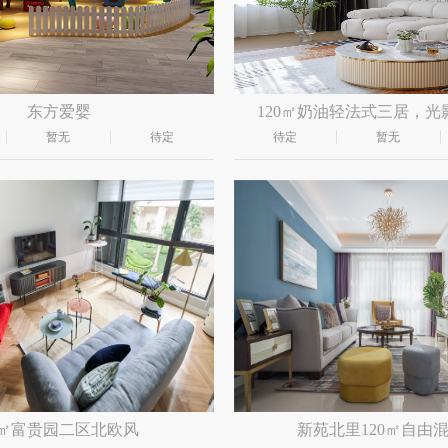
东方爱婴
120㎡奶油轻法式三居，光
暂无
待定
待定
暂无
0㎡富贵园二区北欧风
新苑北里120㎡自由