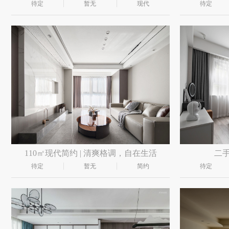
待定
暂无
现代
待定
110㎡现代简约 | 清爽格调，自在生活
二
待定
暂无
简约
待定