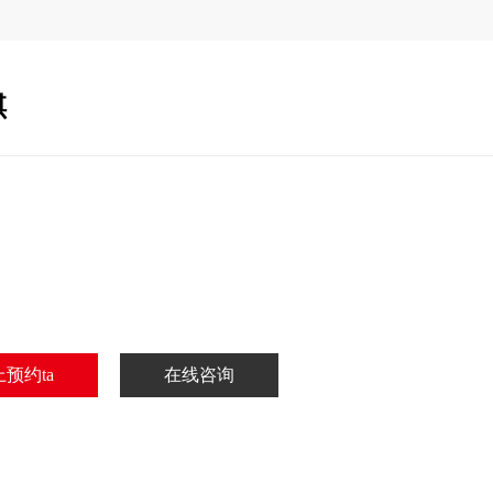
琪
：
：
：
：
预约ta
在线咨询